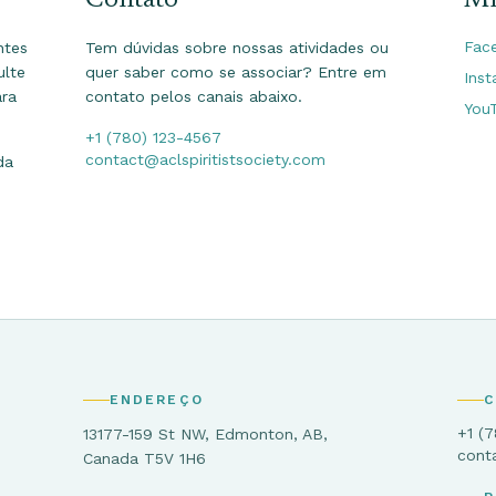
Fac
ntes
Tem dúvidas sobre nossas atividades ou
ulte
quer saber como se associar? Entre em
Ins
ara
contato pelos canais abaixo.
You
+1 (780) 123-4567
contact@aclspiritistsociety.com
da
ENDEREÇO
C
+1 (
13177-159 St NW, Edmonton, AB,
cont
Canada T5V 1H6