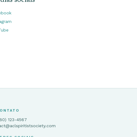
ebook
tagram
Tube
ONTATO
780) 123-4567
act@aclspiritistsociety.com