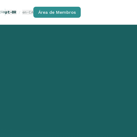
cia
pt-BR
/
en-CA
Área de Membros