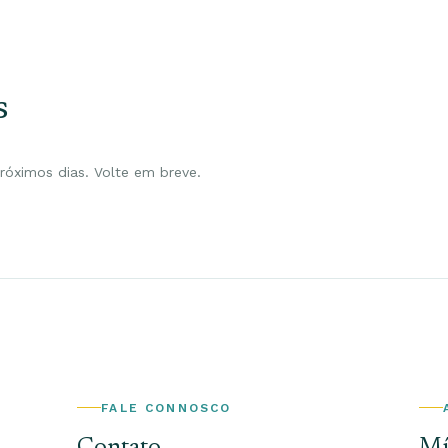
s
óximos dias. Volte em breve.
FALE CONNOSCO
Contato
Mí