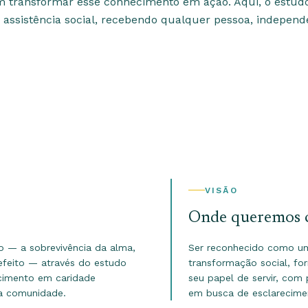
m transformar esse conhecimento em ação. Aqui, o estud
 assistência social, recebendo qualquer pessoa, indepen
VISÃO
Onde queremos 
mo — a sobrevivência da alma,
Ser reconhecido como um 
 efeito — através do estudo
transformação social, fo
ecimento em caridade
seu papel de servir, com
sa comunidade.
em busca de esclarecime